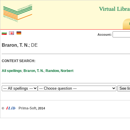
Virtual Libr
Account:
Braron, T. N.
; DE
CONTEXT SEARCH:
All spellings
Braron, T. N.
Randow, Norbert
;
;
Prima-Soft
©
, 2014