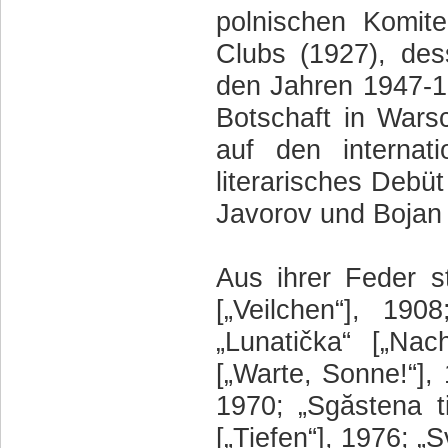
polnischen Komit
Clubs (1927), des
den Jahren 1947-19
Botschaft in Warsc
auf den internat
literarisches Debü
Javorov und Bojan 
Aus ihrer Feder 
[„Veilchen“], 190
„Lunatička“ [„Nac
[„Warte, Sonne!“],
1970; „Sgăstena tiš
[„Tiefen“], 1976; „S