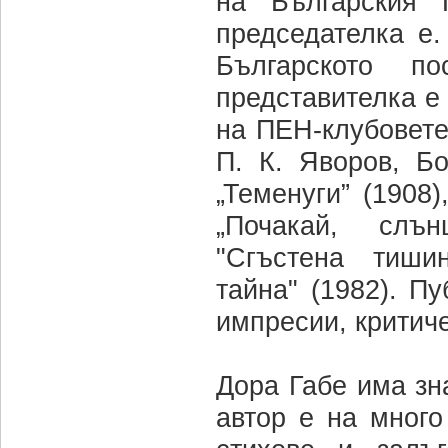
на Българския 
председателка е.
Българското по
представителка е
на ПЕН-клубовете
П. К. Яворов, Б
„Теменуги” (1908)
„Почакай, слън
"Сгъстена тишин
тайна" (1982). Пу
импресии, критиче
Дора Габе има зн
автор е на много