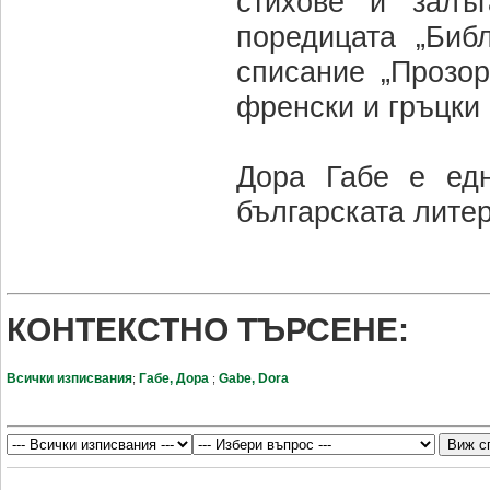
стихове и залъ
поредицата „Биб
списание „Прозор
френски и гръцки 
Дора Габе е едн
българската литер
КОНТЕКСТНО ТЪРСЕНЕ:
Всички изписвания
Габе, Дора
Gabe, Dora
;
;