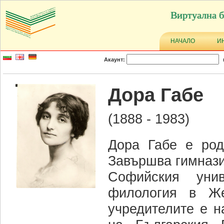
Виртуална б
НАЧАЛО
И
Акаунт:
Дора Габе
(1888 - 1983)
Дора Габе е род
Завършва гимнази
Софийския уни
филология в Же
учредителите е н