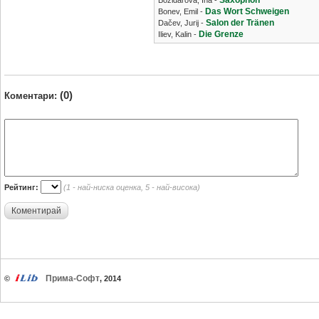
Saxophon
Božidarova, Ina -
Das Wort Schweigen
Bonev, Emil -
Salon der Tränen
Dačev, Jurij -
Die Grenze
Iliev, Kalin -
(0)
Коментари:
Рейтинг:
(1 - най-ниска оценка, 5 - най-висока)
Коментирай
Прима-Софт
©
, 2014