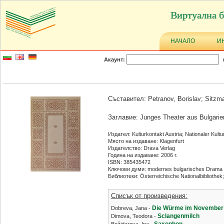
Виртуална б
НАЧАЛО
И
Акаунт:
Съставител: Petranov, Borislav; Sitzm
Заглавие: Junges Theater aus Bulgarie
Издател: Kulturkontakt Austria; Nationaler Kult
Място на издаване: Klagenfurt
Издателство: Drava Verlag
Година на издаване: 2006 г.
ISBN: 385435472
Ключови думи: modernes bulgarisches Drama
Библиотеки: Österreichische Nationalbibliothek
Списък от произведения:
Die Würme im November
Dobreva, Jana -
Sclangenmilch
Dimova, Teodora -