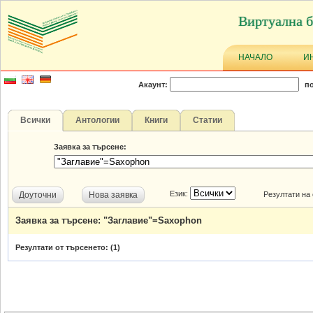
Виртуална б
НАЧАЛО
И
Акаунт:
по
Всички
Антологии
Книги
Статии
Заявка за търсене:
Език:
Доуточни
Нова заявка
Резултати на
Заявка за търсене: "Заглавие"=Saxophon
Резултати от търсенето: (
1
)