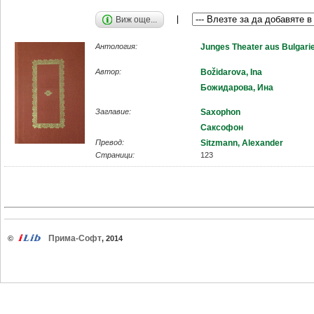
Виж още...
Антология:
Junges Theater aus Bulgari
Автор:
Božidarova, Ina
Божидарова, Ина
Заглавие:
Saxophon
Саксофон
Превод:
Sitzmann, Alexander
Страници:
123
Прима-Софт
©
, 2014