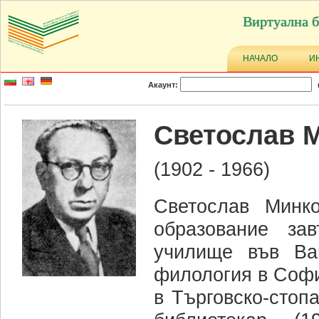
Виртуална б
НАЧАЛО
И
Акаунт:
Светослав 
(1902 - 1966)
Светослав Минк
образование за
училище във Вай
филология в Софий
в Търговско-стоп