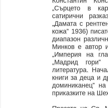
Константин Кон
„Сърцето в кар
сатирични разка
„Дамата с рентге
кожа” 1936) писа
диапазон различн
Минков е автор и
„Империя на гла
„Мадрид гори” 
литература. Нача
книги за деца и 
доминиканец” на
приказките на Ше