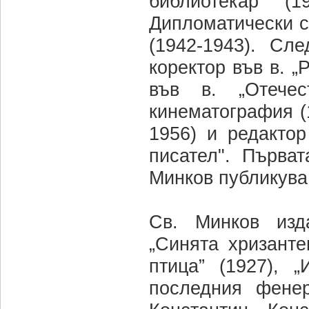
библиотекар (1
Дипломатически с
(1942-1943). Сл
коректор във в. „
във в. „Отечес
кинематография (1
1956) и редактор
писател". Първа
Минков публикува 
Св. Минков изд
„Синята хризантем
птица” (1927), 
последния фенер