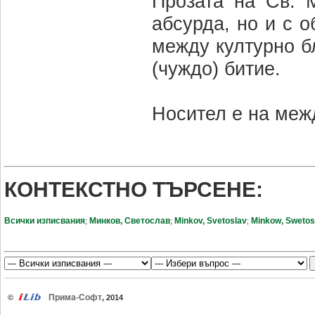
Прозата на Св. 
абсурда, но и с 
между културно бл
(чуждо) битие.
Носител е на меж
КОНТЕКСТНО ТЪРСЕНЕ:
Всички изписвания
Минков, Светослав
Minkov, Svetoslav
Minkow, Swetos
;
;
;
Прима-Софт
©
, 2014