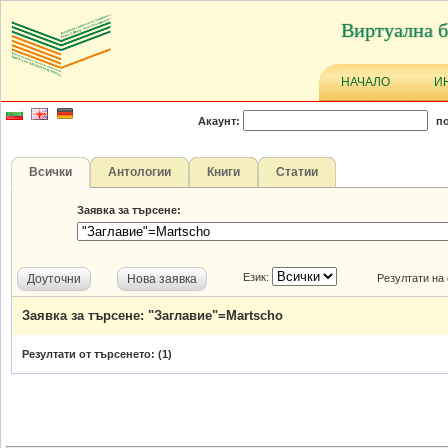
Виртуална б
НАЧАЛО
И
Акаунт:
по
Всички
Антологии
Книги
Статии
Заявка за търсене:
Език:
Доуточни
Нова заявка
Резултати на
Заявка за търсене: "Заглавие"=Martscho
Резултати от търсенето: (
1
)