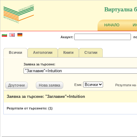
Виртуална б
НАЧАЛО
И
Акаунт:
по
Всички
Антологии
Книги
Статии
Заявка за търсене:
Език:
Доуточни
Нова заявка
Резултати на
Заявка за търсене: "Заглавие"=Intuition
Резултати от търсенето: (
1
)