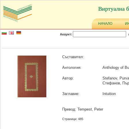
Виртуална б
НАЧАЛО
И
Акаунт:
Съставител:
Антология:
Anthology of Bu
Автор:
Stefanov, Purv
Стефанов, Пъ
Заглавие:
Intuition
Превод: Tempest, Peter
Страници: 485