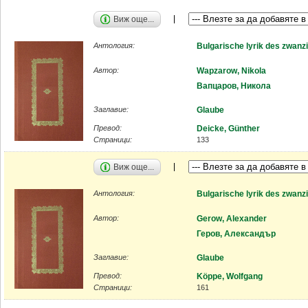
Виж още...
Антология:
Bulgarische lyrik des zwanz
Автор:
Wapzarow, Nikola
Вапцаров, Никола
Заглавие:
Glaube
Превод:
Deicke, Günther
Страници:
133
Виж още...
Антология:
Bulgarische lyrik des zwanz
Автор:
Gerow, Alexander
Геров, Александър
Заглавие:
Glaube
Превод:
Köppe, Wolfgang
Страници:
161