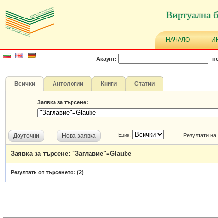
Виртуална б
НАЧАЛО
И
Акаунт:
по
Всички
Антологии
Книги
Статии
Заявка за търсене:
Език:
Доуточни
Нова заявка
Резултати на
Заявка за търсене: "Заглавие"=Glaube
Резултати от търсенето: (
2
)