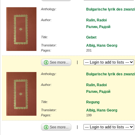
Anthology:
Bulgarische lyrik des zwanz
Author:
Ralin, Radoi
Ралин, Радой
Title:
Gebet
Translator:
Albig, Hans Georg
Pages:
201
See more...
Anthology:
Bulgarische lyrik des zwanz
Author:
Ralin, Radoi
Ралин, Радой
Title:
Regung
Translator:
Albig, Hans Georg
Pages:
199
See more...