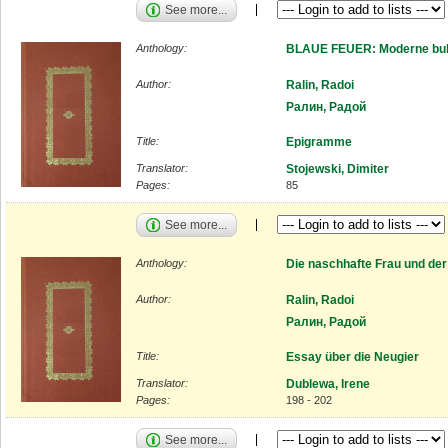
See more...
Anthology:
BLAUE FEUER: Moderne bulg
Author:
Ralin, Radoi
Ралин, Радой
Title:
Epigramme
Translator:
Stojewski, Dimiter
Pages:
85
See more...
Anthology:
Die naschhafte Frau und de
Author:
Ralin, Radoi
Ралин, Радой
Title:
Essay über die Neugier
Translator:
Dublewa, Irene
Pages:
198 - 202
See more...