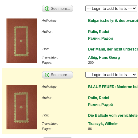
See more...
Anthology:
Bulgarische lyrik des zwanz
Author:
Ralin, Radoi
Ралин, Радой
Title:
Der Mann, der nicht untersc
Translator:
Albig, Hans Georg
Pages:
200
See more...
Anthology:
BLAUE FEUER: Moderne bulg
Author:
Ralin, Radoi
Ралин, Радой
Title:
Die Ballade vom vernichtete
Translator:
Tkaczyk, Wilhelm
Pages:
86