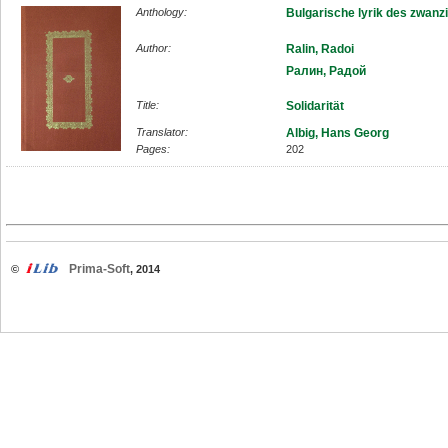
Anthology:
Bulgarische lyrik des zwanz
Author:
Ralin, Radoi
Ралин, Радой
Title:
Solidarität
Translator:
Albig, Hans Georg
Pages:
202
Prima-Soft
©
, 2014