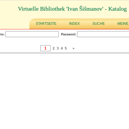
Virtuelle Bibliothek 'Ivan Šišmanov' - Katalog
STARTSEITE
INDEX
SUCHE
MEINE
to:
Passwort:
2
3
4
5
»