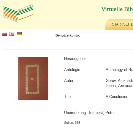
Virtuelle Bib
STARTSEIT
Benutzerkonto:
Herausgeber:
Antologie:
Anthology of Bu
Autor:
Gerov, Alexand
Геров, Алекса
Titel:
A Conclusion
Übersetzung: Tempest, Peter
Seiten: 365