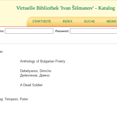
Virtuelle Bibliothek 'Ivan Šišmanov' - Katalog
STARTSEITE
INDEX
SUCHE
MEINE
to:
Passwort:
er:
Anthology of Bulgarian Poetry
Debelyanov, Dimcho
Дебелянов, Димчо
A Dead Soldier
g: Tempest, Peter