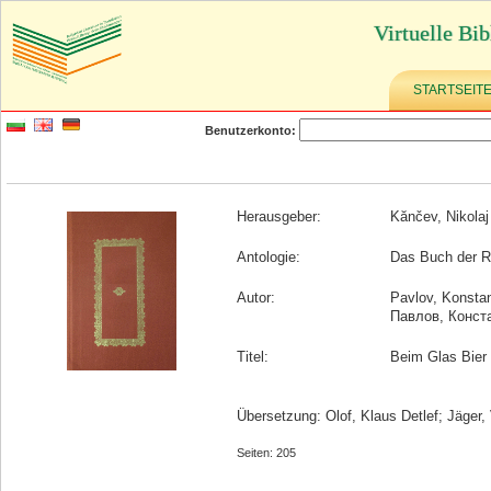
Virtuelle Bib
STARTSEIT
Benutzerkonto:
Herausgeber:
Kănčev, Nikolaj
Antologie:
Das Buch der Rä
Autor:
Pavlov, Konstan
Павлов, Конст
Titel:
Beim Glas Bier
Übersetzung: Olof, Klaus Detlef; Jäger, 
Seiten: 205