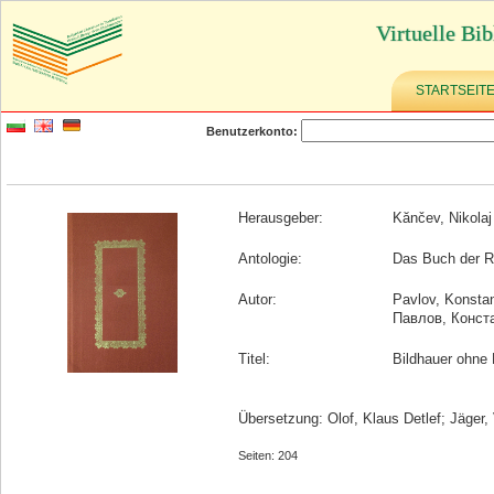
Virtuelle Bib
STARTSEIT
Benutzerkonto:
Herausgeber:
Kănčev, Nikolaj
Antologie:
Das Buch der Rä
Autor:
Pavlov, Konstan
Павлов, Конст
Titel:
Bildhauer ohne 
Übersetzung: Olof, Klaus Detlef; Jäger, 
Seiten: 204