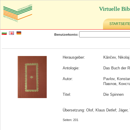
Virtuelle Bib
STARTSEIT
Benutzerkonto:
Herausgeber:
Kănčev, Nikolaj
Antologie:
Das Buch der Rä
Autor:
Pavlov, Konstan
Павлов, Конст
Titel:
Die Spinnen
Übersetzung: Olof, Klaus Detlef; Jäger, 
Seiten: 201