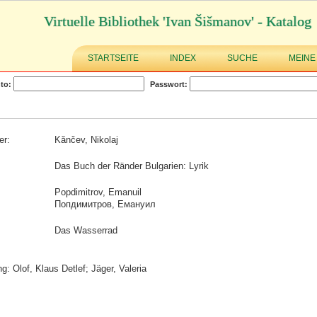
Virtuelle Bibliothek 'Ivan Šišmanov' - Katalog
STARTSEITE
INDEX
SUCHE
MEINE
to:
Passwort:
er:
Kănčev, Nikolaj
Das Buch der Ränder Bulgarien: Lyrik
Popdimitrov, Emanuil
Попдимитров, Емануил
Das Wasserrad
g: Olof, Klaus Detlef; Jäger, Valeria