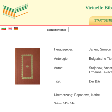
Virtuelle Bib
STARTSEIT
Benutzerkonto:
Herausgeber:
Janew, Simeon
Antologie:
Bulgarische Tie
Autor:
Stojanow, Anas
Стоянов, Анас
Titel:
Der Bär
Übersetzung: Papasowa, Käthe
Seiten: 143 - 144