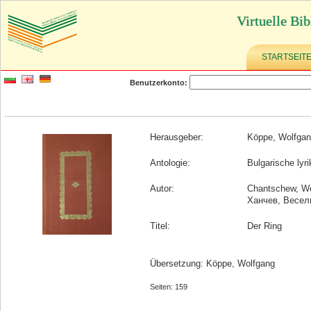
Virtuelle Bib
STARTSEIT
Benutzerkonto:
Herausgeber:
Köppe, Wolfga
Antologie:
Bulgarische lyr
Autor:
Chantschew, We
Ханчев, Весел
Titel:
Der Ring
Übersetzung: Köppe, Wolfgang
Seiten: 159