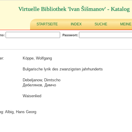
Virtuelle Bibliothek 'Ivan Šišmanov' - Katalog
STARTSEITE
INDEX
SUCHE
MEINE
to:
Passwort:
er:
Köppe, Wolfgang
Bulgarische lyrik des zwanzigsten jahrhunderts
Debeljanow, Dimtscho
Дебелянов, Димчо
Waisenlied
g: Albig, Hans Georg