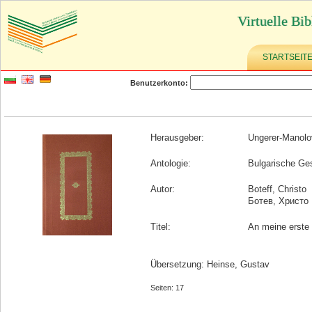
Virtuelle Bib
STARTSEIT
Benutzerkonto:
Herausgeber:
Ungerer-Manol
Antologie:
Bulgarische Ge
Autor:
Boteff, Christo
Ботев, Христо
Titel:
An meine erste
Übersetzung: Heinse, Gustav
Seiten: 17