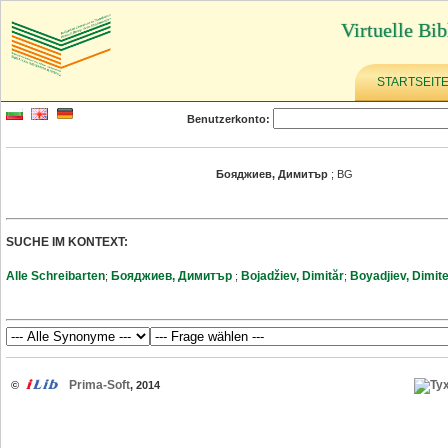
Virtuelle Bib
STARTSEIT
Benutzerkonto:
Бояджиев, Димитър
; BG
SUCHE IM KONTEXT:
Alle Schreibarten
Бояджиев, Димитър
Bojadžiev, Dimităr
Boyadjiev, Dimit
;
;
;
Prima-Soft
©
, 2014