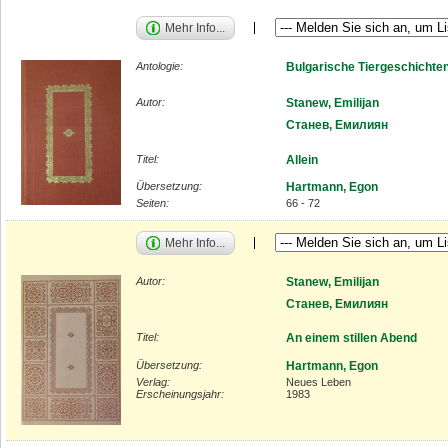
Mehr Info...
Antologie:
Bulgarische Tiergeschichte
Autor:
Stanew, Emilijan
Станев, Емилиян
Titel:
Allein
Übersetzung:
Hartmann, Egon
Seiten:
66 - 72
Mehr Info...
Autor:
Stanew, Emilijan
Станев, Емилиян
Titel:
An einem stillen Abend
Übersetzung:
Hartmann, Egon
Verlag:
Neues Leben
Erscheinungsjahr:
1983