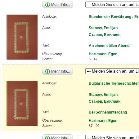
Mehr Info...
Antologie:
Stunden der Bewährung : Er
Autor:
Stanew, Emilijan
Станев, Емилиян
Titel:
An einem stillen Abend
Übersetzung:
Hartmann, Egon
Seiten:
5 - 47
Mehr Info...
Antologie:
Bulgarische Tiergeschichte
Autor:
Stanew, Emilijan
Станев, Емилиян
Titel:
Bei Sonnenuntergang
Übersetzung:
Hartmann, Egon
Seiten:
87 - 90
Mehr Info...