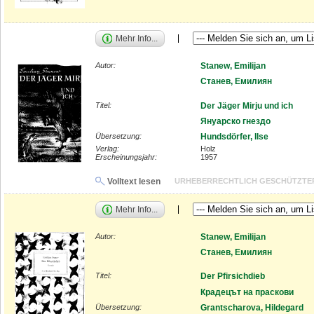
Mehr Info...
Autor:
Stanew, Emilijan
Станев, Емилиян
Titel:
Der Jäger Mirju und ich
Януарско гнездо
Übersetzung:
Hundsdörfer, Ilse
Verlag:
Holz
Erscheinungsjahr:
1957
Volltext lesen
URHEBERRECHTLICH GESCHÜTZTE
Mehr Info...
Autor:
Stanew, Emilijan
Станев, Емилиян
Titel:
Der Pfirsichdieb
Крадецът на праскови
Übersetzung:
Grantscharova, Hildegard