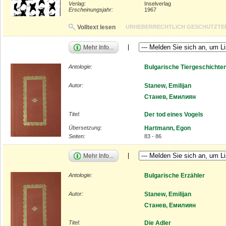
Verlag:
Inselverlag
Erscheinungsjahr:
1967
Volltext lesen
URHEBERRECHTLICH GESCHÜTZTE
Mehr Info...
Antologie:
Bulgarische Tiergeschichte
Autor:
Stanew, Emilijan
Станев, Емилиян
Titel:
Der tod eines Vogels
Übersetzung:
Hartmann, Egon
Seiten:
83 - 86
Mehr Info...
Antologie:
Bulgarische Erzähler
Autor:
Stanew, Emilijan
Станев, Емилиян
Titel:
Die Adler