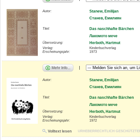
Autor:
Stanew, Emilijan
Станев, Емилиян
Titel:
Das naschhafte Bärchen
Лакомото мече
Übersetzung:
Herboth, Hartmut
Verlag:
Kinderbuchverlag
Erscheinungsjahr:
1973
Mehr Info...
Autor:
Stanew, Emilijan
Станев, Емилиян
Titel:
Das naschhafte Bärchen
Лакомото мече
Übersetzung:
Herboth, Hartmut
Verlag:
Kinderbuchverlag
Erscheinungsjahr:
1972
Volltext lesen
URHEBERRECHTLICH GESCHÜTZTE