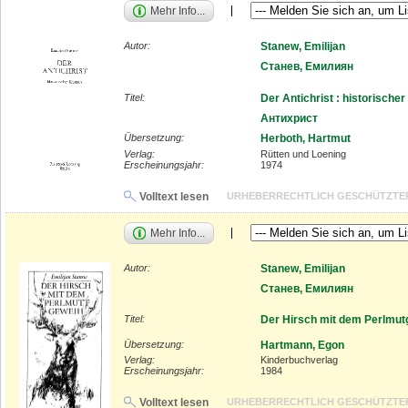
Mehr Info...
Autor:
Stanew, Emilijan
Станев, Емилиян
Titel:
Der Antichrist : historisch
Антихрист
Übersetzung:
Herboth, Hartmut
Verlag:
Rütten und Loening
Erscheinungsjahr:
1974
Volltext lesen
URHEBERRECHTLICH GESCHÜTZTE
Mehr Info...
Autor:
Stanew, Emilijan
Станев, Емилиян
Titel:
Der Hirsch mit dem Perlmut
Übersetzung:
Hartmann, Egon
Verlag:
Kinderbuchverlag
Erscheinungsjahr:
1984
Volltext lesen
URHEBERRECHTLICH GESCHÜTZTE