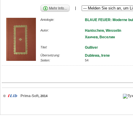
Mehr Info...
Antologie:
BLAUE FEUER: Moderne bulg
Autor:
Hantschew, Wesselin
Ханчев, Веселин
Titel:
Gulliver
Übersetzung:
Dublewa, Irene
Seiten:
54
Prima-Soft
©
, 2014