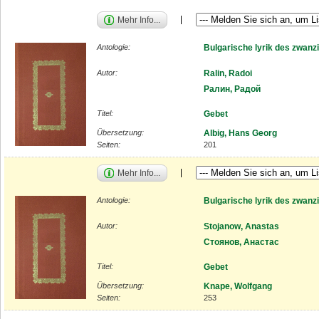
Mehr Info...
Antologie:
Bulgarische lyrik des zwanz
Autor:
Ralin, Radoi
Ралин, Радой
Titel:
Gebet
Übersetzung:
Albig, Hans Georg
Seiten:
201
Mehr Info...
Antologie:
Bulgarische lyrik des zwanz
Autor:
Stojanow, Anastas
Стоянов, Анастас
Titel:
Gebet
Übersetzung:
Knape, Wolfgang
Seiten:
253