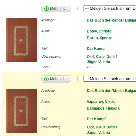
Mehr Info...
Antologie:
Das Buch der Ränder Bulgar
Autor:
Botev, Christo
Ботев, Христо
Titel:
Der Kampf
Übersetzung:
Olof, Klaus Detlef
Jäger, Valeria
Seiten:
25
Mehr Info...
Antologie:
Das Buch der Ränder Bulgar
Autor:
Vapcarov, Nikola
Вапцаров, Никола
Titel:
Der Kampf
Übersetzung:
Olof, Klaus Detlef
Jäger, Valeria