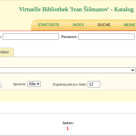
Virtuelle Bibliothek 'Ivan Šišmanov' - Katalog
STARTSEITE
INDEX
SUCHE
MEINE
:
Passwort:
rtikel
Sprache:
Ergebniszahl pro Seite:
Seiten:
1