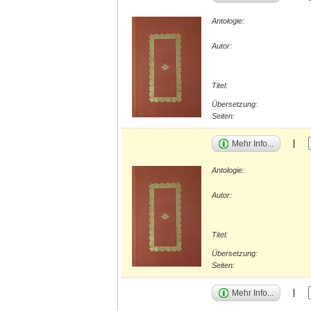
Antologie:
Autor:
Titel:
Übersetzung:
Seiten:
Mehr Info...
Antologie:
Autor:
Titel:
Übersetzung:
Seiten:
Mehr Info...