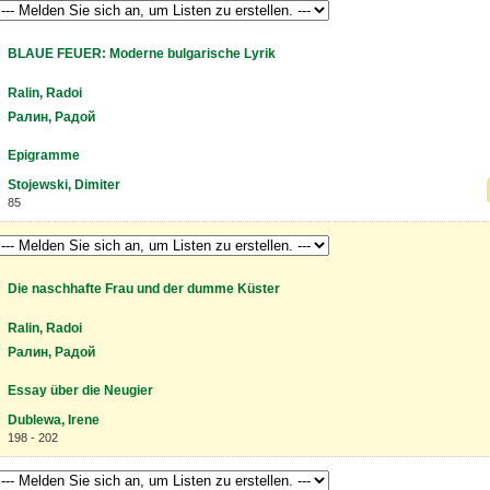
BLAUE FEUER: Moderne bulgarische Lyrik
Ralin, Radoi
Ралин, Радой
Epigramme
Stojewski, Dimiter
85
Die naschhafte Frau und der dumme Küster
Ralin, Radoi
Ралин, Радой
Essay über die Neugier
Dublewa, Irene
198 - 202