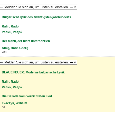
Bulgarische lyrik des zwanzigsten jahrhunderts
Ralin, Radoi
Ралин, Радой
Der Mann, der nicht unterschrieb
Albig, Hans Georg
200
BLAUE FEUER: Moderne bulgarische Lyrik
Ralin, Radoi
Ралин, Радой
Die Ballade vom vernichteten Lied
Tkaczyk, Wilhelm
86