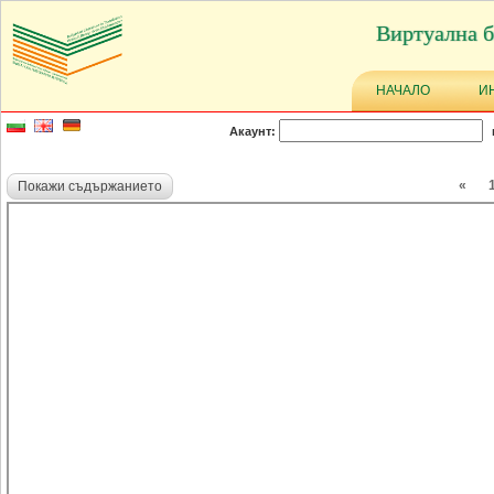
Виртуална б
НАЧАЛО
И
Акаунт:
«
Покажи съдържанието