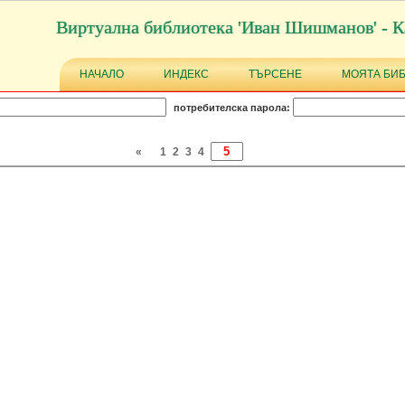
Виртуална библиотека 'Иван Шишманов' - К
НАЧАЛО
ИНДЕКС
ТЪРСЕНЕ
МОЯТА БИ
потребителска парола:
«
1
2
3
4