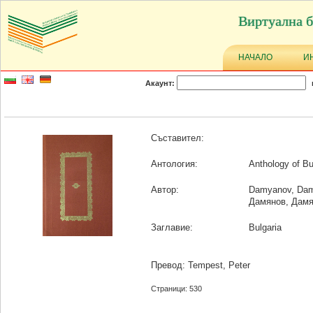
Виртуална б
НАЧАЛО
И
Акаунт:
Съставител:
Антология:
Anthology of Bu
Автор:
Damyanov, Da
Дамянов, Дам
Заглавие:
Bulgaria
Превод: Tempest, Peter
Страници: 530