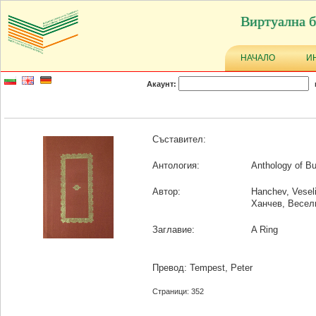
Виртуална б
НАЧАЛО
И
Акаунт:
Съставител:
Антология:
Anthology of Bu
Автор:
Hanchev, Vesel
Ханчев, Весел
Заглавие:
A Ring
Превод: Tempest, Peter
Страници: 352