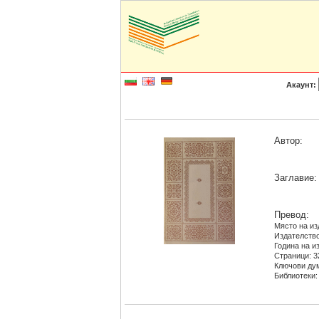
Акаунт:
Автор:
Заглавие:
Превод:
Място на из
Издателство
Година на из
Страници: 3
Ключови дум
Библиотеки: 