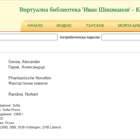
Виртуална библиотека 'Иван Шишманов' - К
НАЧАЛО
ИНДЕКС
ТЪРСЕНЕ
МОЯТА БИ
потребителска парола:
Gerow, Alexander
Геров, Александър
Phantastische Novellen
Фантастични новели
Randow, Norbert
даване: Sofia
: Sofia-Press
даване: 1968 г.
02
и: Prosa
 DNB; SBB; SUB Göttingen; ZHB Lübeck