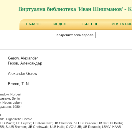
Виртуална библиотека 'Иван Шишманов' - К
НАЧАЛО
ИНДЕКС
ТЪРСЕНЕ
МОЯТА БИ
потребителска парола:
Gerow, Alexander
Геров, Александър
Alexander Gerow
Braron, T. N.
andow, Norbert
аване: Berlin
: Neues Leben
даване: 1980 г.
1
и: Bulgarische Poesie
 UB Mainz; UB Leipzig; UB Konstanz; UB Chemnitz; SLUB Dresden; UB der HU Berlin;
BB; SuUB Bremen; UB Greifswald; ULB Halle; OVGU UB; UB Rostock; LBMV; HAAB