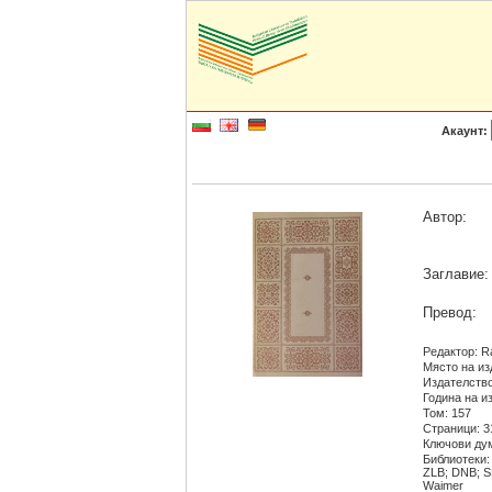
Акаунт:
Автор:
Заглавие:
Превод:
Редактор: R
Място на изд
Издателство
Година на из
Том: 157
Страници: 3
Ключови дум
Библиотеки:
ZLB; DNB; S
Waimer