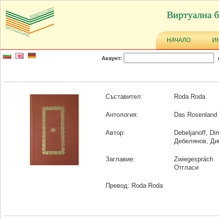
Виртуална б
НАЧАЛО
И
Акаунт:
Съставител:
Roda Roda
Антология:
Das Rosenland 
Автор:
Debeljanoff, Di
Дебелянов, Ди
Заглавие:
Zwiegespräch
Отгласи
Превод: Roda Roda