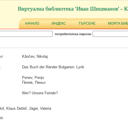
Виртуална библиотека 'Иван Шишманов' - К
НАЧАЛО
ИНДЕКС
ТЪРСЕНЕ
МОЯТА БИ
потребителска парола:
л:
Kănčev, Nikolaj
:
Das Buch der Ränder Bulgarien: Lyrik
Penev, Penjo
Пенев, Пеньо
Wer? Unsere Feinde?
of, Klaus Detlef; Jäger, Valeria
96