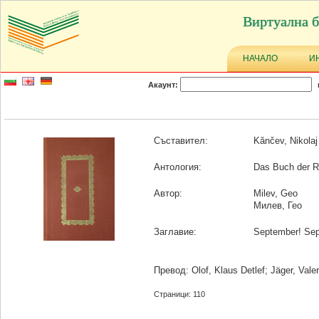
Виртуална б
НАЧАЛО
И
Акаунт:
Съставител:
Kănčev, Nikolaj
Антология:
Das Buch der Rä
Автор:
Milev, Geo
Милев, Гео
Заглавие:
September! Sep
Превод: Olof, Klaus Detlef; Jäger, Valer
Страници: 110