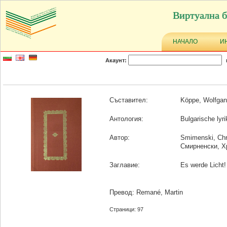
Виртуална б
НАЧАЛО
И
Акаунт:
Съставител:
Köppe, Wolfga
Антология:
Bulgarische lyr
Автор:
Smimenski, Chr
Смирненски, Х
Заглавие:
Es werde Licht!
Превод: Remané, Martin
Страници: 97