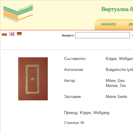
Виртуална б
НАЧАЛО
И
Акаунт:
Съставител:
Köppe, Wolfga
Антология:
Bulgarische lyr
Автор:
Milew, Geo
Милев, Гео
Заглавие:
Meine Seele
Превод: Köppe, Wolfgang
Страници: 88