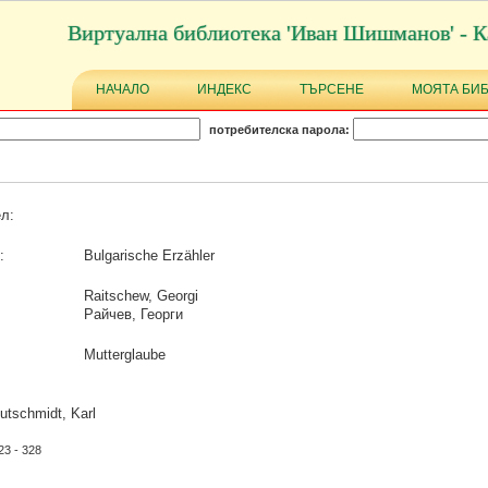
Виртуална библиотека 'Иван Шишманов' - К
НАЧАЛО
ИНДЕКС
ТЪРСЕНЕ
МОЯТА БИ
потребителска парола:
л:
:
Bulgarische Erzähler
Raitschew, Georgi
Райчев, Георги
Mutterglaube
tschmidt, Karl
23 - 328