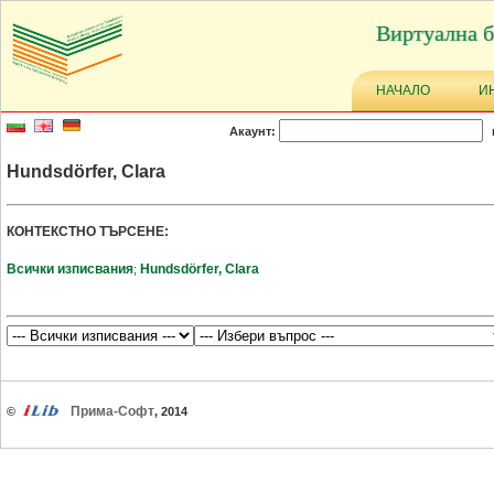
Виртуална б
НАЧАЛО
И
Акаунт:
Hundsdörfer, Clara
КОНТЕКСТНО ТЪРСЕНЕ:
Всички изписвания
Hundsdörfer, Clara
;
Прима-Софт
©
, 2014