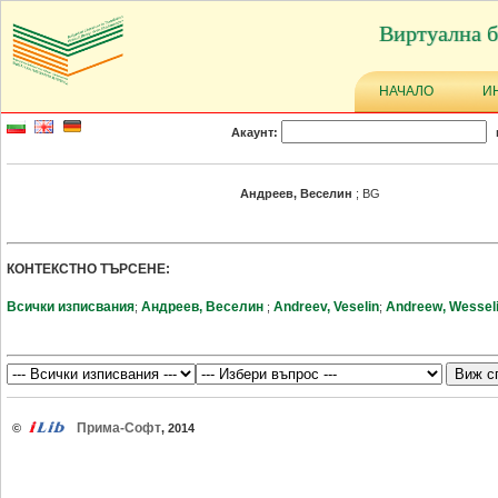
Виртуална б
НАЧАЛО
И
Акаунт:
Андреев, Веселин
; BG
КОНТЕКСТНО ТЪРСЕНЕ:
Всички изписвания
Андреев, Веселин
Andreev, Veselin
Andreew, Wessel
;
;
;
Прима-Софт
©
, 2014