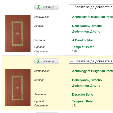
Виж още...
Антология:
Anthology of Bulgarian Poet
Автор:
Debelyanov, Dimcho
Дебелянов, Димчо
Заглавие:
A Dead Soldier
Превод:
Tempest, Peter
Страници:
170
Виж още...
Антология:
Anthology of Bulgarian Poet
Автор:
Debelyanov, Dimcho
Дебелянов, Димчо
Заглавие:
Desolate Song
Превод:
Tempest, Peter
Страници:
171