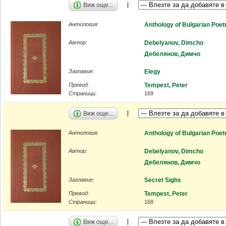
Виж още...
Антология:
Anthology of Bulgarian Poet
Автор:
Debelyanov, Dimcho
Дебелянов, Димчо
Заглавие:
Elegy
Превод:
Tempest, Peter
Страници:
169
Виж още...
Антология:
Anthology of Bulgarian Poet
Автор:
Debelyanov, Dimcho
Дебелянов, Димчо
Заглавие:
Secret Sighs
Превод:
Tempest, Peter
Страници:
168
Виж още...