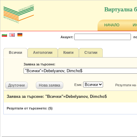
Виртуална б
НАЧАЛО
И
Акаунт:
по
Всички
Антологии
Книги
Статии
Заявка за търсене:
Език:
Доуточни
Нова заявка
Резултати на
Заявка за търсене: "Всички"=Debelyanov, Dimcho$
Резултати от търсенето: (
5
)