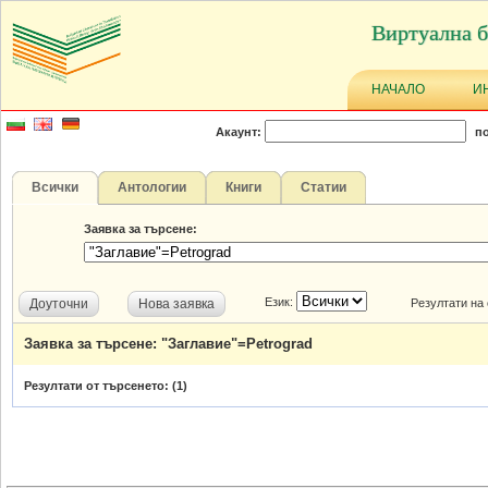
Виртуална б
НАЧАЛО
И
Акаунт:
по
Всички
Антологии
Книги
Статии
Заявка за търсене:
Език:
Доуточни
Нова заявка
Резултати на
Заявка за търсене: "Заглавие"=Petrograd
Резултати от търсенето: (
1
)