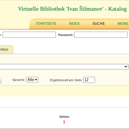
Virtuelle Bibliothek 'Ivan Šišmanov' - Katalog
STARTSEITE
INDEX
SUCHE
MEINE
:
Passwort:
rtikel
Sprache:
Ergebniszahl pro Seite:
Seiten:
1