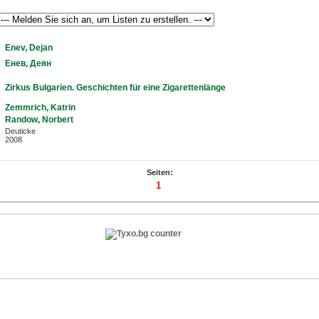
Enev, Dejan
Енев, Деян
Zirkus Bulgarien. Geschichten für eine Zigarettenlänge
Zemmrich, Katrin
Randow, Norbert
Deuticke
2008
Seiten:
1