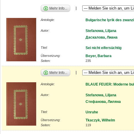
Mehr Info...
Antologie:
Bulgarische lyrik des zwanz
Autor:
Stefanowa, Liljana
Даскалова, Лиана
Titel:
Sei nicht eifersüchtig
Übersetzung:
Beyer, Barbara
Seiten:
235
Mehr Info...
Antologie:
BLAUE FEUER: Moderne bulg
Autor:
Stefanowa, Liljana
Стефанова, Лиляна
Titel:
Unruhe
Übersetzung:
Tkaczyk, Wilhelm
Seiten:
119