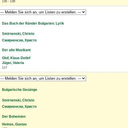
135 - 138
Das Buch der Ränder Bulgarien: Lyrik
Smirnenski, Christo
Смирненски, Христо
Der alte Musikant
Olof, Klaus Detlef
Jäger, Valeria
117
Bulgarische Gesänge
Smirnenski, Christo
Смирненски, Христо
Der Bohemien
Heinse, Gustav