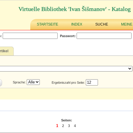
Virtuelle Bibliothek 'Ivan Šišmanov' - Katalog
STARTSEITE
INDEX
SUCHE
MEINE
:
Passwort:
rtikel
Sprache:
Ergebniszahl pro Seite:
Seiten:
1
2
3
4