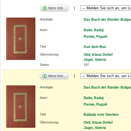
Mehr Info...
Antologie:
Das Buch der Ränder Bulgar
Autor:
Ralin, Radoj
Ралин, Радой
Titel:
Aus dem Bus
Übersetzung:
Olof, Klaus Detlef
Jäger, Valeria
Seiten:
187
Mehr Info...
Antologie:
Das Buch der Ränder Bulgar
Autor:
Ralin, Radoj
Ралин, Радой
Titel:
Ballade vom Sterben
Übersetzung:
Olof, Klaus Detlef
Jäger, Valeria