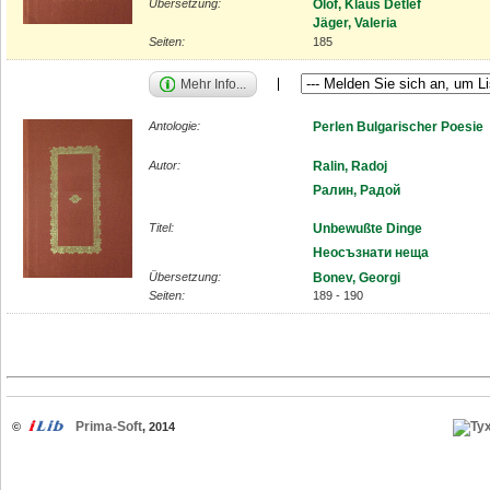
Übersetzung:
Olof, Klaus Detlef
Jäger, Valeria
Seiten:
185
Mehr Info...
Antologie:
Perlen Bulgarischer Poesie
Autor:
Ralin, Radoj
Ралин, Радой
Titel:
Unbewußte Dinge
Неосъзнати неща
Übersetzung:
Bonev, Georgi
Seiten:
189 - 190
Prima-Soft
©
, 2014