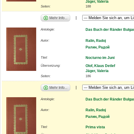
Jäger, Valeria
Seiten:
188
Mehr Info...
Antologie:
Das Buch der Ränder Bulgar
Autor:
Ralin, Radoj
Ралин, Радой
Titel:
Nocturno im Juni
Übersetzung:
Olof, Klaus Detlef
Jäger, Valeria
Seiten:
186
Mehr Info...
Antologie:
Das Buch der Ränder Bulgar
Autor:
Ralin, Radoj
Ралин, Радой
Titel:
Prima vista