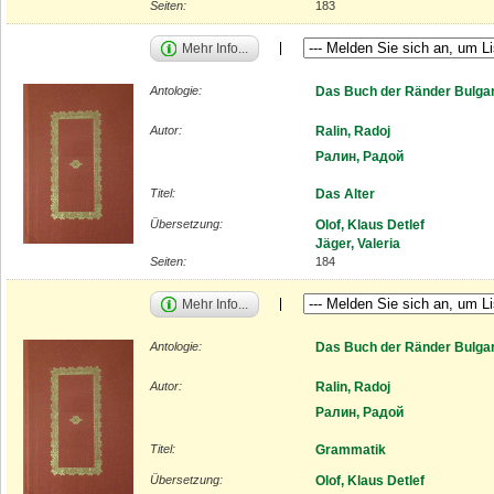
Seiten:
183
Mehr Info...
Antologie:
Das Buch der Ränder Bulgar
Autor:
Ralin, Radoj
Ралин, Радой
Titel:
Das Alter
Übersetzung:
Olof, Klaus Detlef
Jäger, Valeria
Seiten:
184
Mehr Info...
Antologie:
Das Buch der Ränder Bulgar
Autor:
Ralin, Radoj
Ралин, Радой
Titel:
Grammatik
Übersetzung:
Olof, Klaus Detlef