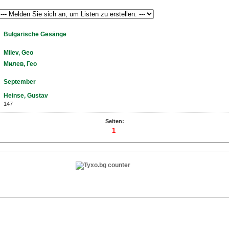
Bulgarische Gesänge
Milev, Geo
Милев, Гео
September
Heinse, Gustav
147
Seiten:
1