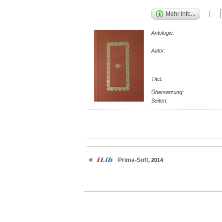
Mehr Info...
Antologie:
Autor:
Titel:
Übersetzung:
Seiten:
Prima-Soft
©
, 2014