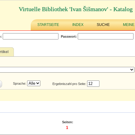
Virtuelle Bibliothek 'Ivan Šišmanov' - Katalog
STARTSEITE
INDEX
SUCHE
MEINE
:
Passwort:
rtikel
Sprache:
Ergebniszahl pro Seite:
Seiten:
1